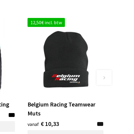
12,50€ incl. btw
cing
Belgium Racing Teamwear
Muts
€ 10,33
vanaf