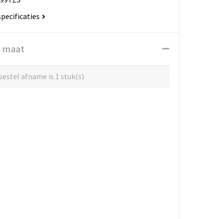
specificaties
n maat
estel afname is 1 stuk(s)