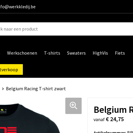
info@werkkledij.be
n
Werkschoenen
T-shirts
Sweaters
HighVis
Fiets
tverkoop
Belgium Racing T-shirt zwart
Belgium R
€ 24,75
vanaf
Artikelnummer:
BR