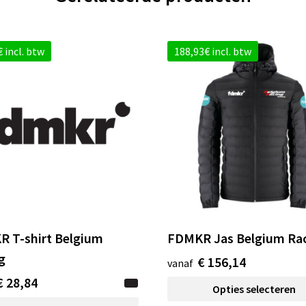
 incl. btw
188,93€ incl. btw
 T-shirt Belgium
FDMKR Jas Belgium Ra
g
€ 156,14
vanaf
€ 28,84
Opties selecteren