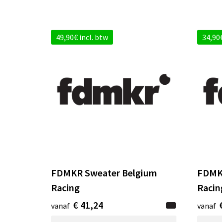
49,90€ incl. btw
34,90€
FDMKR Sweater Belgium
FDMKR
Racing
Racin
€ 41,24
vanaf
vanaf