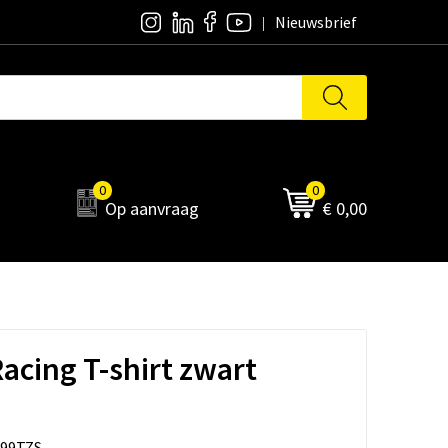
Nieuwsbrief
0
0
Op aanvraag
€ 0,00
acing T-shirt zwart
99TZS