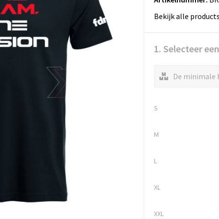
Bekijk alle product
1. Selecteer ee
De minimale b
S
M
L
XL
XXL