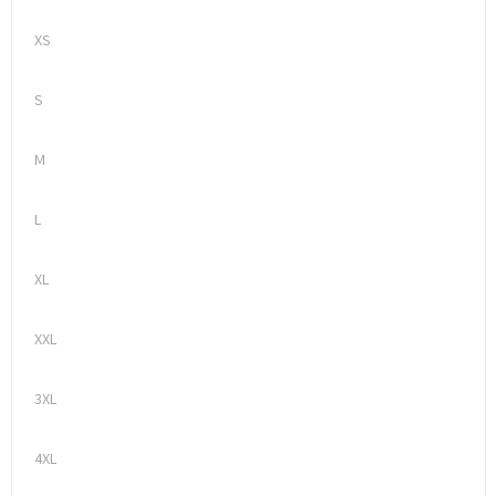
XS
S
M
L
XL
XXL
3XL
4XL