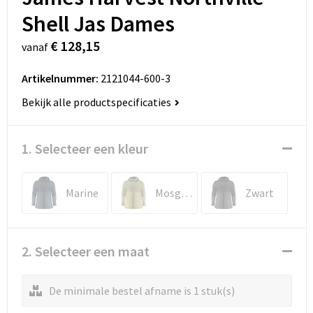
Shell Jas Dames
€ 128,15
vanaf
Artikelnummer:
2121044-600-3
Bekijk alle productspecificaties
1. Selecteer een kleur
Marine
Mosgroen
Zwart
2. Selecteer een maat
De minimale bestel afname is 1 stuk(s)