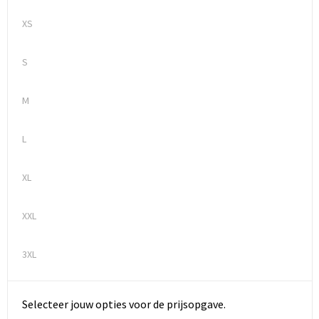
XS
S
M
L
XL
XXL
3XL
Selecteer jouw opties voor de prijsopgave.