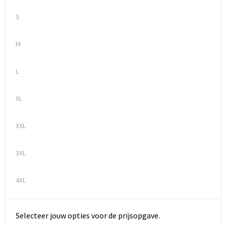
S
M
L
XL
XXL
3XL
4XL
Selecteer jouw opties voor de prijsopgave.