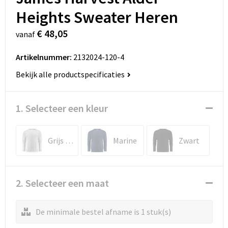
Heights Sweater Heren
€ 48,05
vanaf
Artikelnummer:
2132024-120-4
Bekijk alle productspecificaties
1. Selecteer een kleur
Grijs Mêlée
Marine
Zwart
2. Selecteer een maat
De minimale bestel afname is 1 stuk(s)