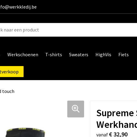
info@werkkledij.be
n
Werkschoenen
T-shirts
Sweaters
HighVis
Fiets
tverkoop
 touch
Supreme 
Werkhand
€ 32,90
vanaf