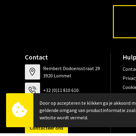
Contact
Hulp
Rembert Dodoensstraat 29
Conta
3920 Lommel
Privac
Cookie
+32 (0)11 810 610
Algem
Door op accepteren te klikken ga je akkoord m
FAQ
info@werkkledij.be
geldende omgang van productinformatie zoal
website wordt vermeld.
Contacteer ons