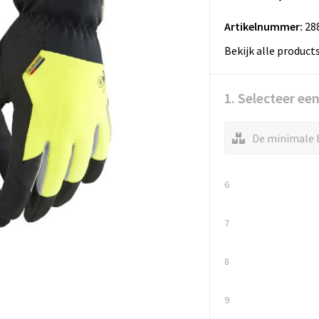
Artikelnummer:
28
Bekijk alle product
1. Selecteer ee
De minimale b
6
7
8
9