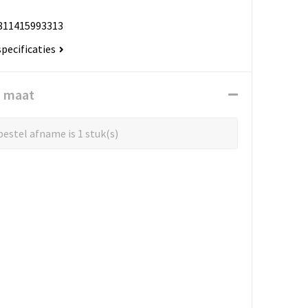
811415993313
specificaties
n maat
estel afname is 1 stuk(s)