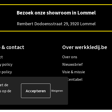
Bezoek onze showroom in Lommel
Rembert Dodoensstraat 29, 3920 Lommel
 & contact
Over werkkledij.be
ct
Over ons
y policy
Nieuwsbrief
 policy
Visie & missie
ene verkoopsvoorwaarden
Matentabel
et de
s op de
Weigeren