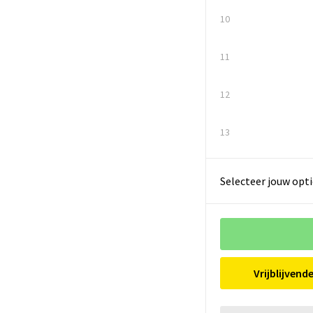
10
11
12
13
Selecteer jouw opti
Vrijblijvend