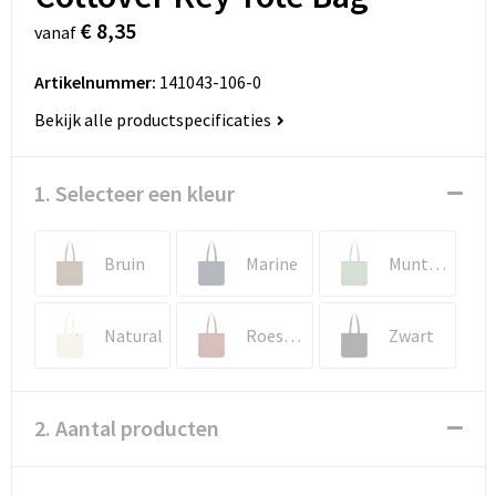
€ 8,35
vanaf
Artikelnummer:
141043-106-0
Bekijk alle productspecificaties
1. Selecteer een kleur
Bruin
Marine
Muntgroen
Natural
Roestrood
Zwart
2. Aantal producten