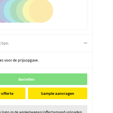
cten
es voor de prijsopgave.
Bestellen
e offerte
Sample aanvragen
w logo in de winkelwagen/offertemand uploaden