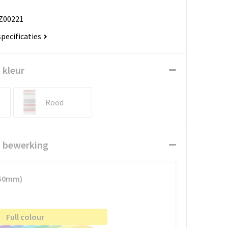
Z00221
specificaties
 kleur
Rood
n bewerking
250mm)
Full colour