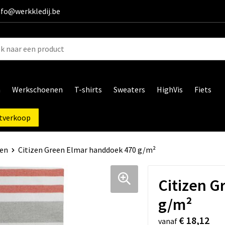
info@werkkledij.be
n
Werkschoenen
T-shirts
Sweaters
HighVis
Fiets
tverkoop
en
Citizen Green Elmar handdoek 470 g/m²
Citizen G
g/m²
€ 18,12
vanaf