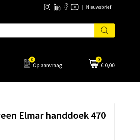
Nieuwsbrief
0
0
Op aanvraag
€ 0,00
reen Elmar handdoek 470