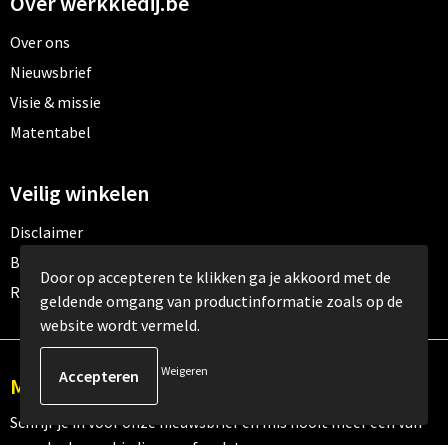
Over werkkledij.be
Over ons
Nieuwsbrief
Visie & missie
Matentabel
Veilig winkelen
Disclaimer
Betaalmethoden
Door op accepteren te klikken ga je akkoord met de
Retourneren
geldende omgang van productinformatie zoals op de
website wordt vermeld.
Weigeren
Meld je aan voor onze nieuwsbrief
Schrijf je in voor onze nieuwsbrief en mis nooit meer één van
onze leuke aanbiedingen of updates.