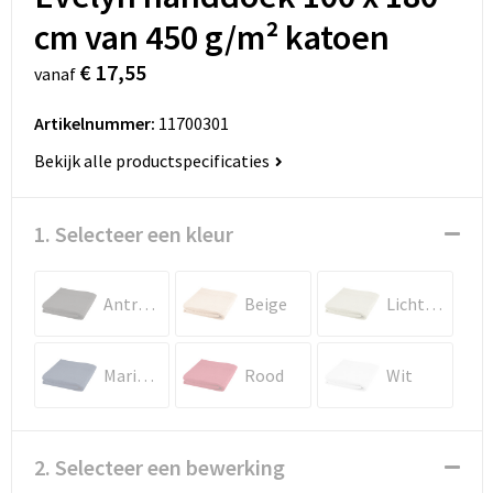
cm van 450 g/m² katoen
€ 17,55
vanaf
Artikelnummer:
11700301
Bekijk alle productspecificaties
1. Selecteer een kleur
Antraciet
Beige
Lichtgrijs
Marineblauw
Rood
Wit
2. Selecteer een bewerking