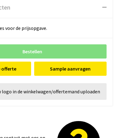
cten
es voor de prijsopgave.
Bestellen
e offerte
Sample aanvragen
w logo in de winkelwagen/offertemand uploaden
dan contact met ons op