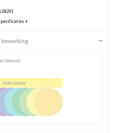
L08201
specificaties
n bewerking
140x700mm)
Full colour