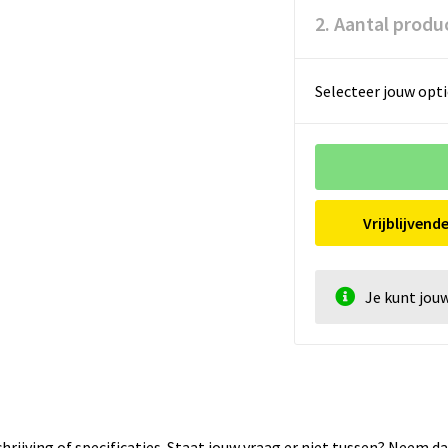
2. Aantal produ
Selecteer jouw opti
Vrijblijvend
Je kunt jou
rijving of specificaties. Staat jouw vraag er niet tussen? Neem 