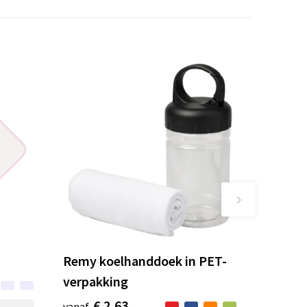
Remy koelhanddoek in PET-
verpakking
€ 2,63
vanaf