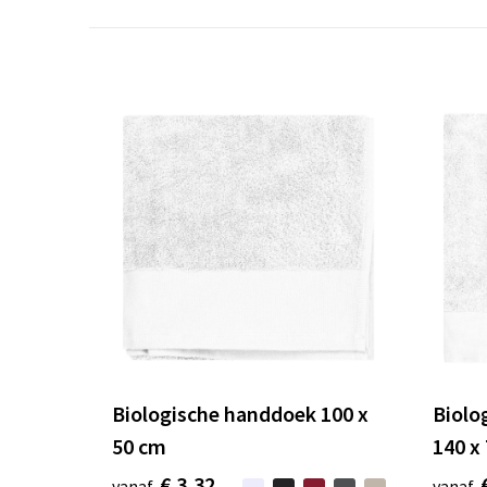
Biologische handdoek 100 x
Biolo
50 cm
140 x
€ 3,32
vanaf
vanaf