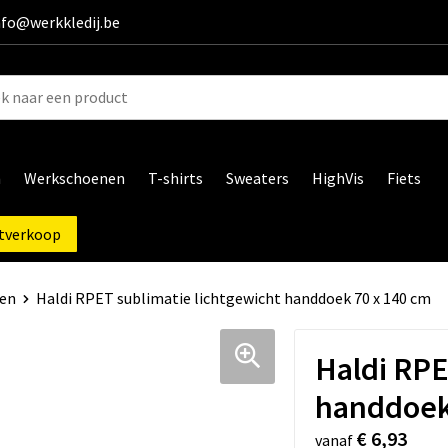
info@werkkledij.be
n
Werkschoenen
T-shirts
Sweaters
HighVis
Fiets
tverkoop
en
Haldi RPET sublimatie lichtgewicht handdoek 70 x 140 cm
Haldi RPE
handdoek
€ 6,93
vanaf