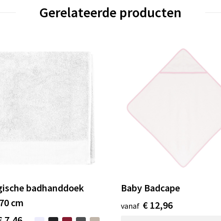
Gerelateerde producten
gische badhanddoek
Baby Badcape
 70 cm
€ 12,96
vanaf
€ 7,46