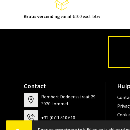
Gratis verzending
vanaf €100 excl. btw
Contact
Hulp
Rembert Dodoensstraat 29
Conta
3920 Lommel
Privac
Cookie
+32 (0)11 810 610
Algem
Door op accepteren te klikken ga je akkoord m