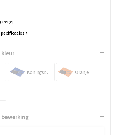
332321
specificaties
 kleur
Koningsblauw
Oranje
n bewerking