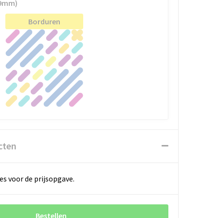
99mm)
Borduren
cten
es voor de prijsopgave.
Bestellen