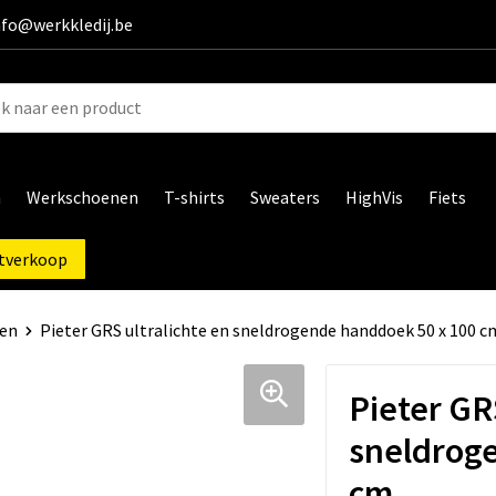
info@werkkledij.be
n
Werkschoenen
T-shirts
Sweaters
HighVis
Fiets
tverkoop
en
Pieter GRS ultralichte en sneldrogende handdoek 50 x 100 c
Pieter GR
sneldrog
cm