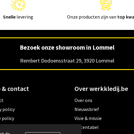
Snelle
levering
Onze producten zijn van
top kwa
Bezoek onze showroom in Lommel
Rembert Dodoensstraat 29, 3920 Lommel
 & contact
Over werkkledij.be
ct
Over ons
y policy
Nieuwsbrief
 policy
Visie & missie
ene verkoopsvoorwaarden
Matentabel
et de