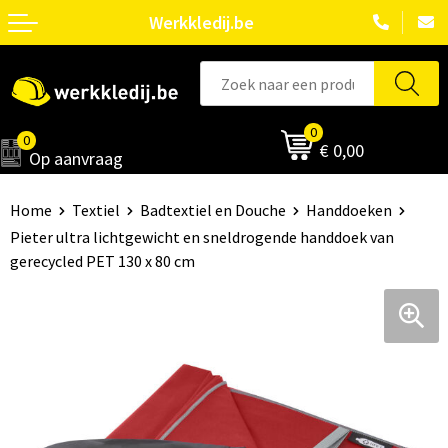
Werkkledij.be
0
0
€ 0,00
Op aanvraag
Home
Textiel
Badtextiel en Douche
Handdoeken
Pieter ultra lichtgewicht en sneldrogende handdoek van
gerecycled PET 130 x 80 cm