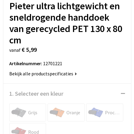
Pieter ultra lichtgewicht en
sneldrogende handdoek
van gerecycled PET 130 x 80
cm
€ 5,99
vanaf
Artikelnummer:
12701221
Bekijk alle productspecificaties
1. Selecteer een kleur
Grijs
Oranje
Process blue
Rood