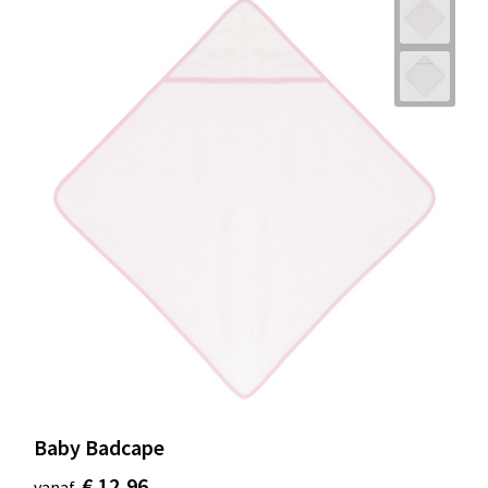
Baby Badcape
€ 12,96
vanaf