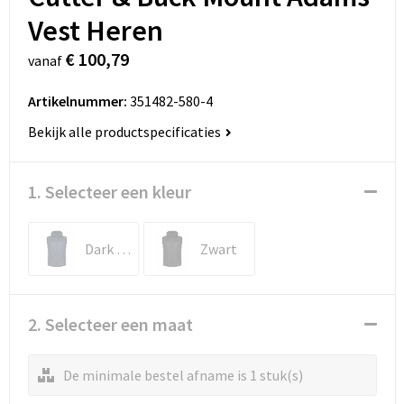
Vest Heren
€ 100,79
vanaf
Artikelnummer:
351482-580-4
Bekijk alle productspecificaties
1. Selecteer een kleur
Dark Navy
Zwart
2. Selecteer een maat
De minimale bestel afname is 1 stuk(s)