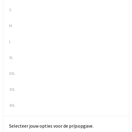
S
M
L
XL
XXL
3XL
4XL
Selecteer jouw opties voor de prijsopgave.