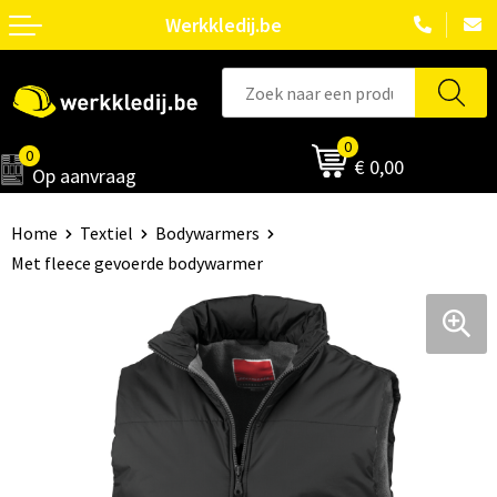
Werkkledij.be
0
0
€ 0,00
Op aanvraag
Home
Textiel
Bodywarmers
Met fleece gevoerde bodywarmer