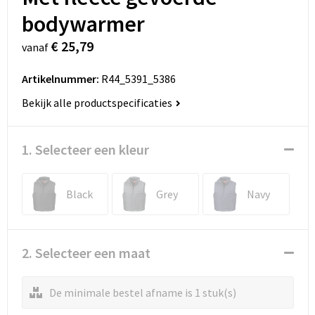
bodywarmer
€ 25,79
vanaf
Artikelnummer:
R44_5391_5386
Bekijk alle productspecificaties
1. Selecteer een kleur
Black
Grey
Navy
2. Selecteer een maat
De minimale bestel afname is 1 stuk(s)