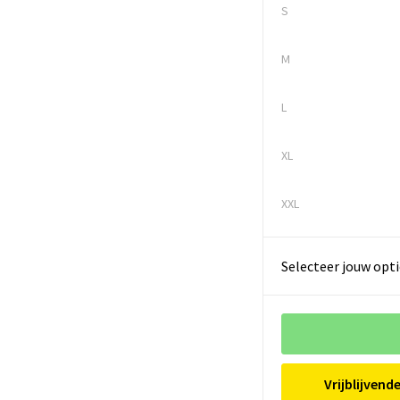
S
M
L
XL
XXL
Selecteer jouw opti
Vrijblijvend