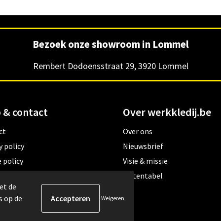
Bezoek onze showroom in Lommel
Rembert Dodoensstraat 29, 3920 Lommel
 & contact
Over werkkledij.be
ct
Over ons
y policy
Nieuwsbrief
 policy
Visie & missie
ene verkoopsvoorwaarden
Matentabel
et de
s op de
Weigeren