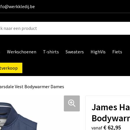
info@werkkledij.be
n
Werkschoenen
T-shirts
Sweaters
HighVis
Fiets
tverkoop
arsdale Vest Bodywarmer Dames
James Har
Bodywar
€ 62,95
vanaf