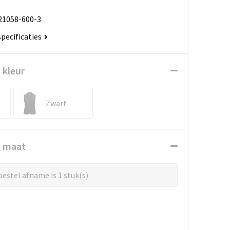
21058-600-3
specificaties
 kleur
Zwart
n maat
estel afname is 1 stuk(s)