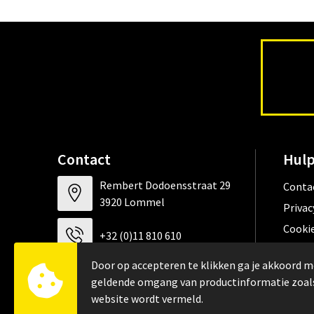
Contact
Hulp
Rembert Dodoensstraat 29
Conta
3920 Lommel
Privac
Cookie
+32 (0)11 810 610
Algem
Door op accepteren te klikken ga je akkoord m
FAQ
info@werkkledij.be
geldende omgang van productinformatie zoal
website wordt vermeld.