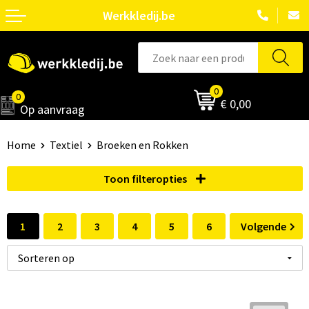
Werkkledij.be
0
0
€ 0,00
Op aanvraag
Home
Textiel
Broeken en Rokken
Toon filteropties
1
2
3
4
5
6
Volgende