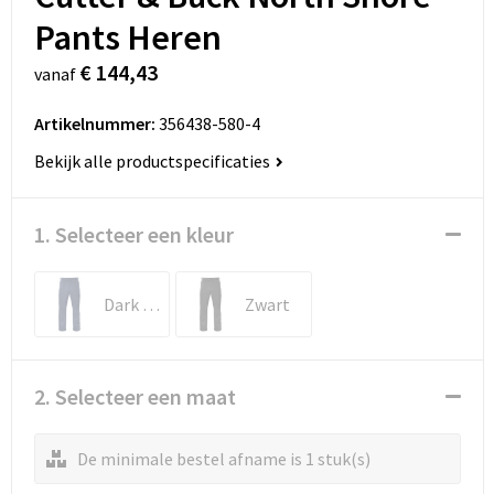
Pants Heren
€ 144,43
vanaf
Artikelnummer:
356438-580-4
Bekijk alle productspecificaties
1. Selecteer een kleur
Dark Navy
Zwart
2. Selecteer een maat
De minimale bestel afname is 1 stuk(s)