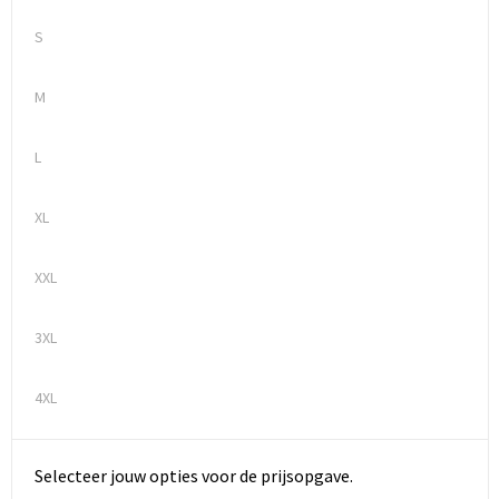
S
M
L
XL
XXL
3XL
4XL
Selecteer jouw opties voor de prijsopgave.