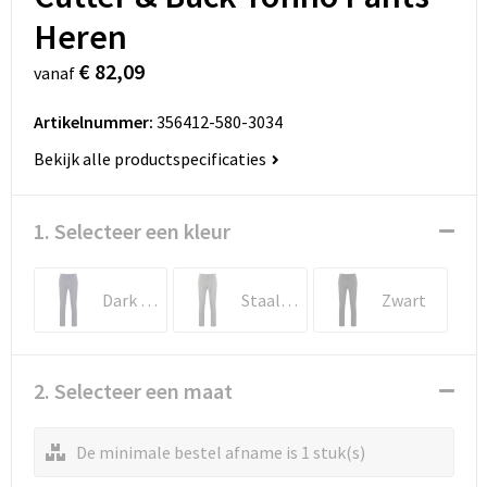
Heren
€ 82,09
vanaf
Artikelnummer:
356412-580-3034
Bekijk alle productspecificaties
1. Selecteer een kleur
Dark Navy
Staalgrijs Melangé
Zwart
2. Selecteer een maat
De minimale bestel afname is 1 stuk(s)