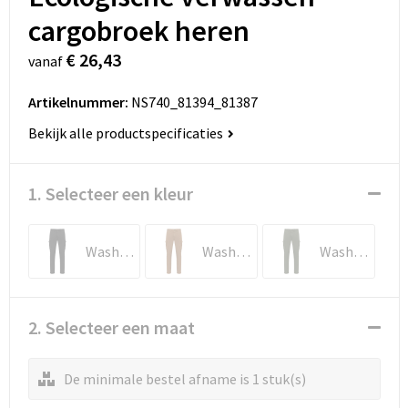
cargobroek heren
€ 26,43
vanaf
Artikelnummer:
NS740_81394_81387
Bekijk alle productspecificaties
1. Selecteer een kleur
Washed black
Washed Dark Camel
Washed Organic Khaki
2. Selecteer een maat
De minimale bestel afname is 1 stuk(s)