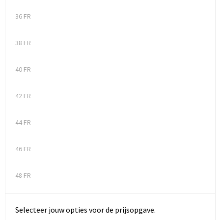
36 FR
38 FR
40 FR
42 FR
44 FR
46 FR
48 FR
Selecteer jouw opties voor de prijsopgave.