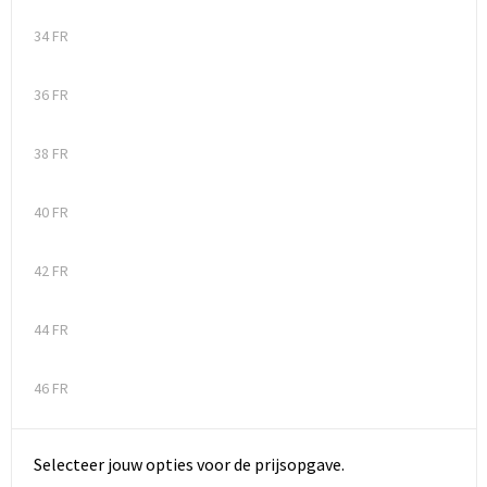
34 FR
36 FR
38 FR
40 FR
42 FR
44 FR
46 FR
Selecteer jouw opties voor de prijsopgave.