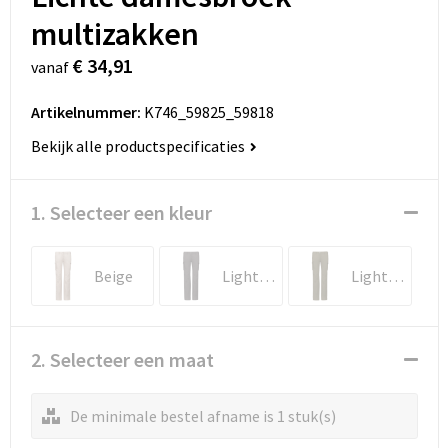
multizakken
€ 34,91
vanaf
Artikelnummer:
K746_59825_59818
Bekijk alle productspecificaties
1. Selecteer een kleur
Beige
Light Charcoal
Light khaki
2. Selecteer een maat
De minimale bestel afname is 1 stuk(s)