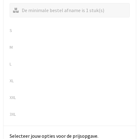
De minimale bestel afname is 1 stuk(s)
S
M
L
XL
XXL
3XL
Selecteer jouw opties voor de prijsopgave.