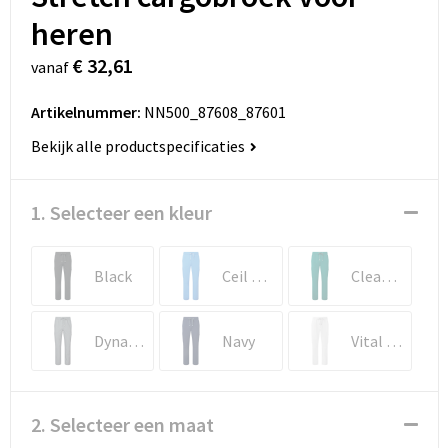
heren
€ 32,61
vanaf
Artikelnummer:
NN500_87608_87601
Bekijk alle productspecificaties
1. Selecteer een kleur
Black
Ceil blue
Clean Green
Dynamo Grey
Navy
Vital white
2. Selecteer een maat