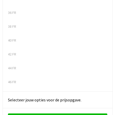
36 FR
38 FR
40 FR
42 FR
44 FR
46 FR
Selecteer jouw opties voor de prijsopgave.