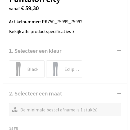
€ 59,30
vanaf
Artikelnummer:
PK750_75999_75992
Bekijk alle productspecificaties
1. Selecteer een kleur
Black
Eclipse Navy
2. Selecteer een maat
De minimale bestel afname is 1 stuk(s)
34 FR