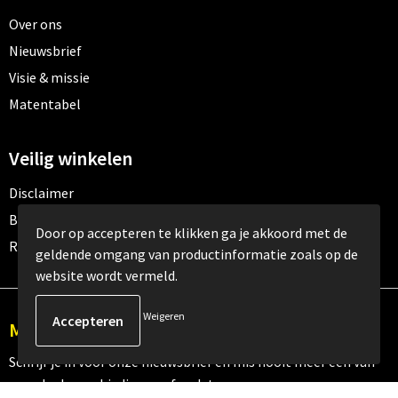
Over ons
Nieuwsbrief
Visie & missie
Matentabel
Veilig winkelen
Disclaimer
Betaalmethoden
Door op accepteren te klikken ga je akkoord met de
Retourneren
geldende omgang van productinformatie zoals op de
website wordt vermeld.
Weigeren
Meld je aan voor onze nieuwsbrief
Schrijf je in voor onze nieuwsbrief en mis nooit meer één van
onze leuke aanbiedingen of updates.