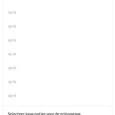
36 FR
38 FR
40 FR
42 FR
44 FR
46 FR
48 FR
Selecteer jouw opties voor de prijsopgave.