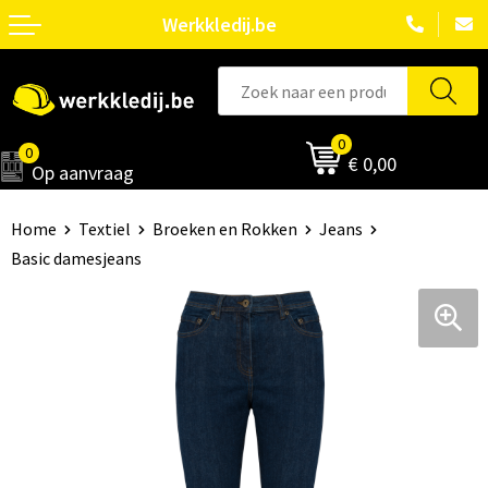
Werkkledij.be
0
0
€ 0,00
Op aanvraag
Home
Textiel
Broeken en Rokken
Jeans
Basic damesjeans