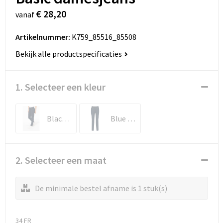
€ 28,20
vanaf
Artikelnummer:
K759_85516_85508
Bekijk alle productspecificaties
1. Selecteer een kleur
Black Rinse
Blue Rinse
2. Selecteer een maat
De minimale bestel afname is 1 stuk(s)
34 FR