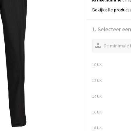
Bekijk alle product
1. Selecteer ee
De minimale b
10 UK
12 UK
14 UK
16 UK
18 UK