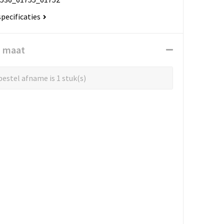
specificaties
n maat
estel afname is 1 stuk(s)