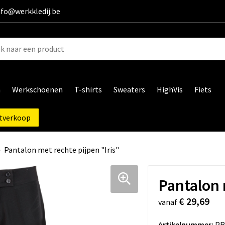
info@werkkledij.be
n
Werkschoenen
T-shirts
Sweaters
HighVis
Fiets
tverkoop
Pantalon met rechte pijpen "Iris"
Pantalon 
€ 29,69
vanaf
Artikelnummer:
PR