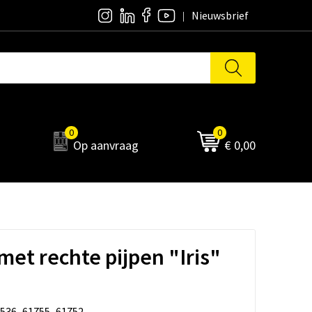
Nieuwsbrief
0
0
Op aanvraag
€ 0,00
met rechte pijpen "Iris"
536_61755_61752