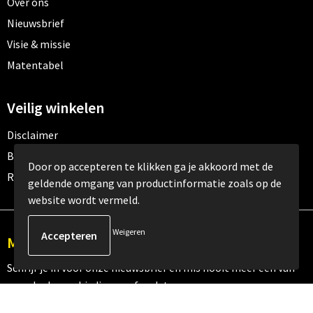
Over ons
Nieuwsbrief
Visie & missie
Matentabel
Veilig winkelen
Disclaimer
Betaalmethoden
Door op accepteren te klikken ga je akkoord met de
Retourneren
geldende omgang van productinformatie zoals op de
website wordt vermeld.
Weigeren
Meld je aan voor onze nieuwsbrief
Schrijf je in voor onze nieuwsbrief en mis nooit meer één van
onze leuke aanbiedingen of updates.