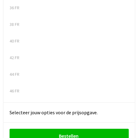
36 FR
38 FR
40 FR
42 FR
44 FR
46 FR
Selecteer jouw opties voor de prijsopgave.
Bestellen