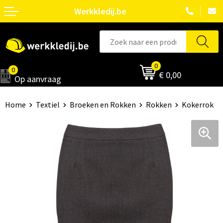
Werkkledij.be
0
0
€ 0,00
Op aanvraag
Home
Textiel
Broeken en Rokken
Rokken
Kokerrok