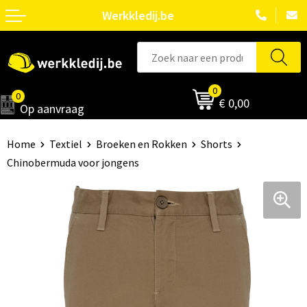
Werkkledij.be
0
0
€ 0,00
Op aanvraag
Home
Textiel
Broeken en Rokken
Shorts
Chinobermuda voor jongens