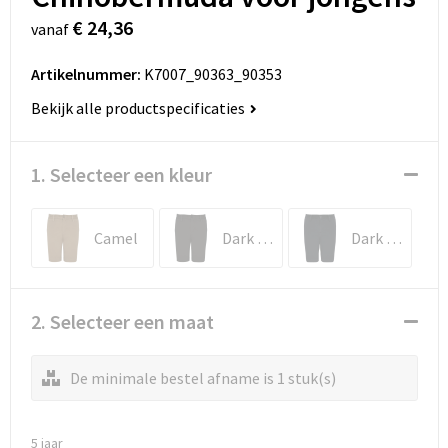
€ 24,36
vanaf
Artikelnummer:
K7007_90363_90353
Bekijk alle productspecificaties
1. Selecteer een kleur
Camel
Dark Grey
Dark Navy
2. Selecteer een maat
De minimale bestel afname is 1 stuk(s)
5 jaar