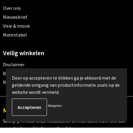
Over ons
Nieuwsbrief
Visie & missie
Matentabel
Veilig winkelen
Disclaimer
Betaalmethoden
Door op accepteren te klikken ga je akkoord met de
Retourneren
geldende omgang van productinformatie zoals op de
website wordt vermeld.
Weigeren
Meld je aan voor onze nieuwsbrief
Schrijf je in voor onze nieuwsbrief en mis nooit meer één van
onze leuke aanbiedingen of updates.