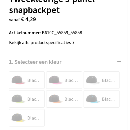
snapbackpet
€ 4,29
vanaf
Artikelnummer:
B610C_55859_55858
Bekijk alle productspecificaties
1. Selecteer een kleur
Black / Classic Red
Black / Fuchsia
Black / Grey
Black / Lime Green
Black / Orange
Black / Surf Blue
Black / Yellow