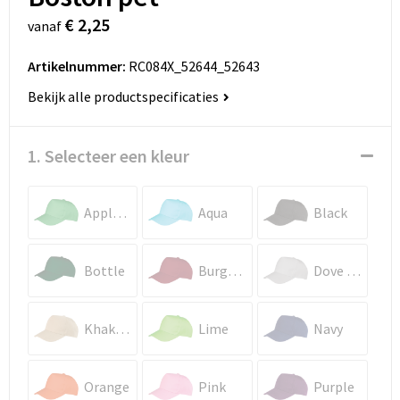
€ 2,25
vanaf
Artikelnummer:
RC084X_52644_52643
Bekijk alle productspecificaties
1. Selecteer een kleur
Apple Green
Aqua
Black
Bottle
Burgundy
Dove Grey
Khaki Beige
Lime
Navy
Orange
Pink
Purple