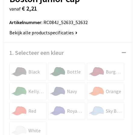
€ 2,21
vanaf
Artikelnummer:
RC084J_52633_52632
Bekijk alle productspecificaties
1. Selecteer een kleur
Black
Bottle
Burgundy
Kelly Green
Navy
Orange
Red
Royal Blue
Sky Blue
White