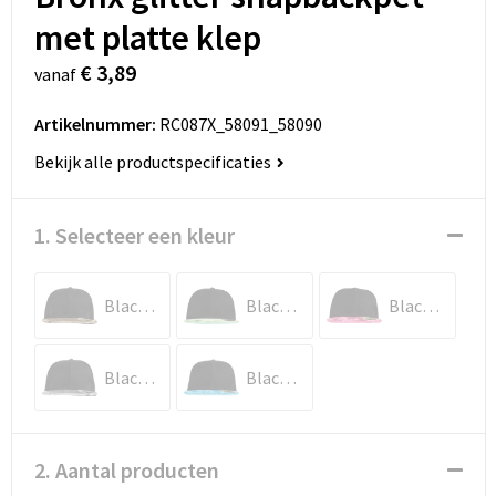
met platte klep
€ 3,89
vanaf
Artikelnummer:
RC087X_58091_58090
Bekijk alle productspecificaties
1. Selecteer een kleur
Black / Gold
Black / Green
Black / Pink
Black / Silver
Black / Turquoise
2. Aantal producten