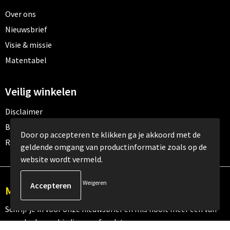
Over ons
Nieuwsbrief
Visie & missie
Matentabel
Veilig winkelen
Disclaimer
Betaalmethoden
Door op accepteren te klikken ga je akkoord met de
Retourneren
geldende omgang van productinformatie zoals op de
website wordt vermeld.
Weigeren
Meld je aan voor onze nieuwsbrief
Schrijf je in voor onze nieuwsbrief en mis nooit meer één van
onze leuke aanbiedingen of updates.