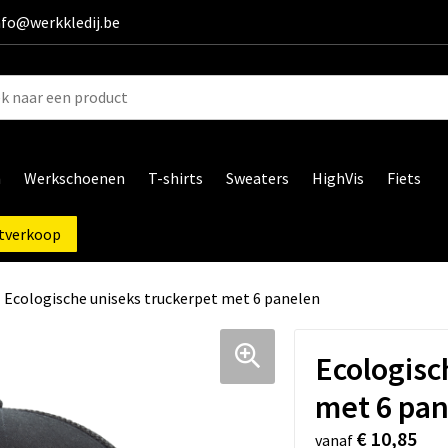
info@werkkledij.be
n
Werkschoenen
T-shirts
Sweaters
HighVis
Fiets
tverkoop
Ecologische uniseks truckerpet met 6 panelen
Ecologisc
met 6 pa
€ 10,85
vanaf