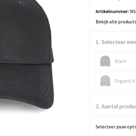
Artikelnummer:
NS
Bekijk alle product
1. Selecteer een
Black
Orga
2. Aantal produ
Selecteer jouw opti