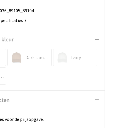
036_89105_89104
specificaties
 kleur
Dark camel / Beige
Ivory
nic Khaki / Beige
cten
es voor de prijsopgave.