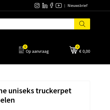
Nieuwsbrief
0
0
Op aanvraag
€ 0,00
he uniseks truckerpet
nelen