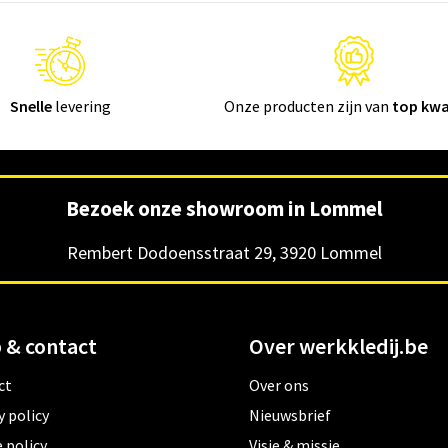
Snelle
levering
Onze producten zijn van
top kwa
Bezoek onze showroom in Lommel
Rembert Dodoensstraat 29, 3920 Lommel
 & contact
Over werkkledij.be
ct
Over ons
y policy
Nieuwsbrief
 policy
Visie & missie