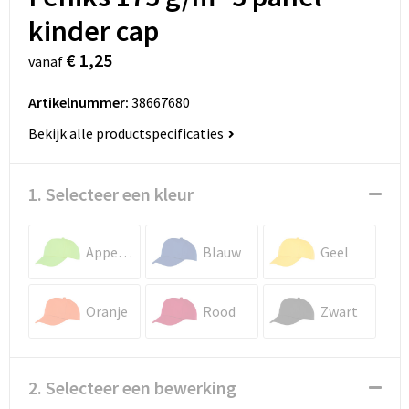
kinder cap
€ 1,25
vanaf
Artikelnummer:
38667680
Bekijk alle productspecificaties
1. Selecteer een kleur
Appelgroen
Blauw
Geel
Oranje
Rood
Zwart
2. Selecteer een bewerking