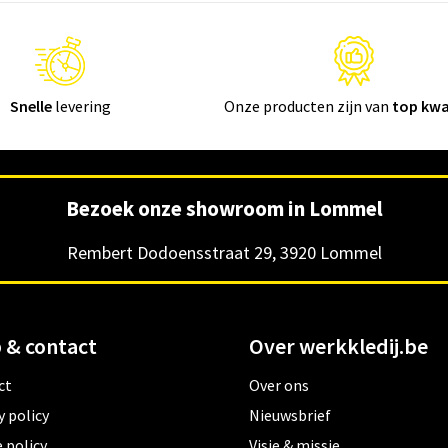
Snelle
levering
Onze producten zijn van
top kwa
Bezoek onze showroom in Lommel
Rembert Dodoensstraat 29, 3920 Lommel
 & contact
Over werkkledij.be
ct
Over ons
y policy
Nieuwsbrief
 policy
Visie & missie