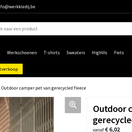
info@werkkledij.be
n
Werkschoenen
T-shirts
Sweaters
HighVis
Fiets
tverkoop
Outdoor camper pet van gerecycled fleece
Outdoor 
gerecycle
€ 6,02
vanaf