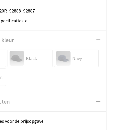
20R_92888_92887
specificaties
 kleur
Black
Navy
en
cten
es voor de prijsopgave.