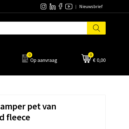
Nieuwsbrief
0
0
Op aanvraag
€ 0,00
camper pet van
d fleece