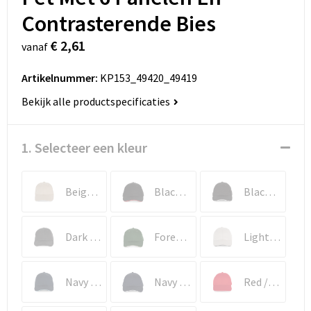
Contrasterende Bies
€ 2,61
vanaf
Artikelnummer:
KP153_49420_49419
Bekijk alle productspecificaties
1. Selecteer een kleur
Beige / White
Black / Red
Black / White
Dark Grey / Black
Forest Green / Beige
Light Grey / Dark Grey
Navy / Sky Blue
Navy / White
Red / White