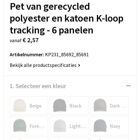
Pet van gerecycled
polyester en katoen K-loop
tracking - 6 panelen
€ 2,57
vanaf
Artikelnummer:
KP231_85692_85691
Bekijk alle productspecificaties
1. Selecteer een kleur
Beige
Black
Dark Grey
Forest Green
Light Grey
Navy