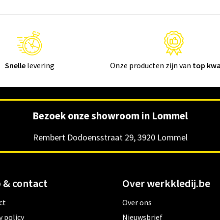
Snelle
levering
Onze producten zijn van
top kwa
Bezoek onze showroom in Lommel
Rembert Dodoensstraat 29, 3920 Lommel
 & contact
Over werkkledij.be
ct
Over ons
y policy
Nieuwsbrief