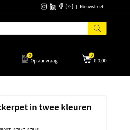
Nieuwsbrief
0
0
Op aanvraag
€ 0,00
ckerpet in twee kleuren
6506T_87847_87846