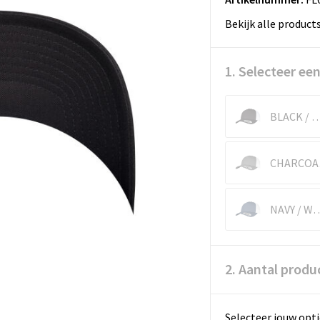
Bekijk alle product
1. Selecteer een
BLACK / WH
CH
NAVY / 
2. Aantal produ
Selecteer jouw opti