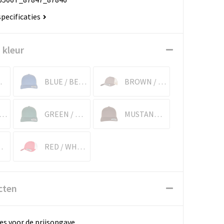
specificaties
 kleur
ITE
BLUE / BEIGE
BROWN / KHAKI
ARCOAL / WHITE
GREEN / BEIGE
MUSTANG / BEIGE
WHITE
RED / WHITE
cten
es voor de prijsopgave.