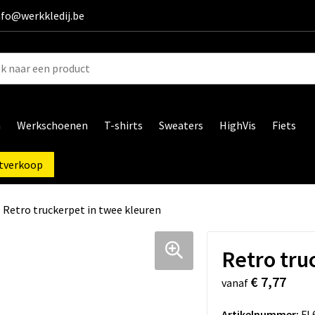
info@werkkledij.be
n
Werkschoenen
T-shirts
Sweaters
HighVis
Fiets
tverkoop
Retro truckerpet in twee kleuren
Retro tru
€ 7,77
vanaf
Artikelnummer:
FL