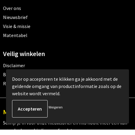
Over ons
Nieuwsbrief
Visie & missie
Matentabel
Veilig winkelen
Disclaimer
Betaalmethoden
Door op accepteren te klikken ga je akkoord met de
Retourneren
geldende omgang van productinformatie zoals op de
website wordt vermeld.
Weigeren
Meld je aan voor onze nieuwsbrief
Schrijf je in voor onze nieuwsbrief en mis nooit meer één van
onze leuke aanbiedingen of updates.