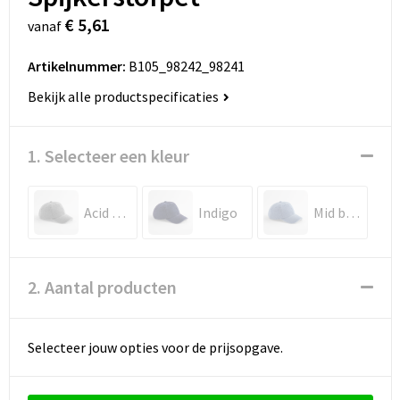
€ 5,61
vanaf
Artikelnummer:
B105_98242_98241
Bekijk alle productspecificaties
1. Selecteer een kleur
Acid Grey
Indigo
Mid blue
2. Aantal producten
Selecteer jouw opties voor de prijsopgave.