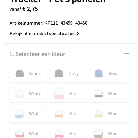
€ 2,75
vanaf
Artikelnummer:
KP111_43459_43458
Bekijk alle productspecificaties
1. Selecteer een kleur
Black
Navy
Royal Blue
White
White / Aurora Pink
White / Black
White / Dark Sky Blue
White / Fluorescent Orange
White / Fluorescent Yellow
White / French Red / Reflex Blue
White / Fuchsia
White / Grape Leaf