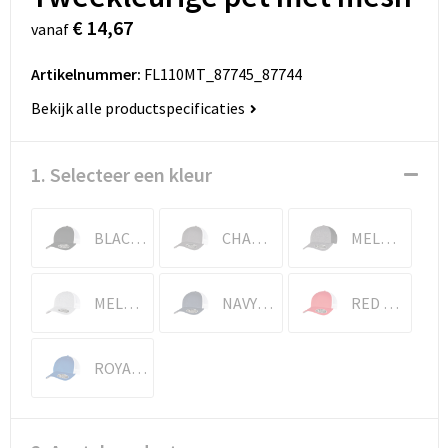
€ 14,67
vanaf
Artikelnummer:
FL110MT_87745_87744
Bekijk alle productspecificaties
1. Selecteer een kleur
BLACK / WHITE
CHARCOAL / WHITE
MELANGE CHARCOAL / BLACK
MELANGE SILVER / WHITE
NAVY / WHITE
RED / WHITE
ROYAL / WHITE