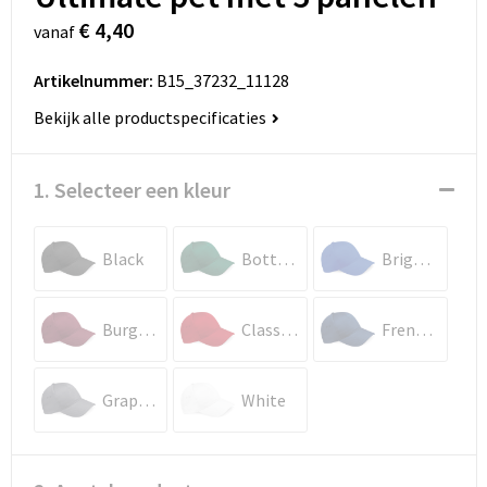
€ 4,40
vanaf
Artikelnummer:
B15_37232_11128
Bekijk alle productspecificaties
1. Selecteer een kleur
Black
Bottle Green
Bright Royal
Burgundy
Classic Red
French Navy
Graphite Grey
White