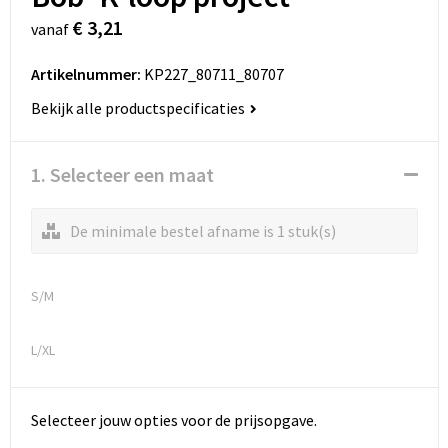
€ 3,21
vanaf
Artikelnummer:
KP227_80711_80707
Bekijk alle productspecificaties
1. Selecteer een maat
De minimale bestel afname is 1 stuk(s)
S/M
L/XL
Selecteer jouw opties voor de prijsopgave.