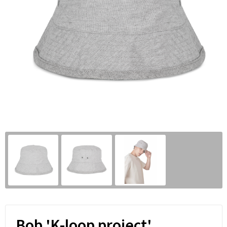
Bob 'K-loop project'