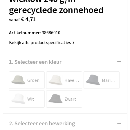
gerecyclede zonnehoed
€ 4,71
vanaf
Artikelnummer:
38686010
Bekijk alle productspecificaties
1. Selecteer een kleur
Groen
Havermout
Marineblauw
Wit
Zwart
2. Selecteer een bewerking