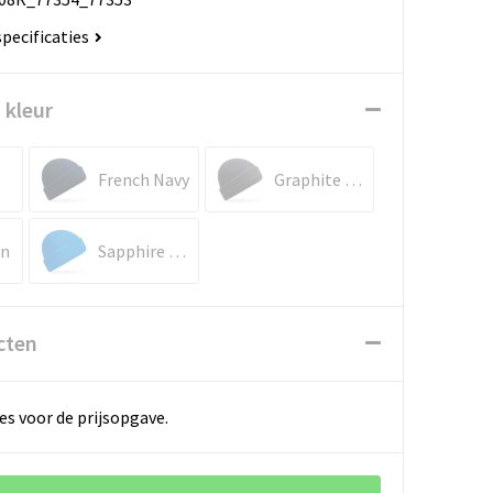
specificaties
 kleur
French Navy
Graphite Grey
en
Sapphire Blue
cten
es voor de prijsopgave.