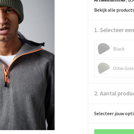
Bekijk alle product
1. Selecteer een
Black
Olive Gre
2. Aantal produ
Selecteer jouw opti