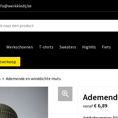
info@werkkledij.be
n
Werkschoenen
T-shirts
Sweaters
HighVis
Fiets
tverkoop
n
Ademende en winddichte muts.
Ademende
€ 6,89
vanaf
Artikelnummer:
B5