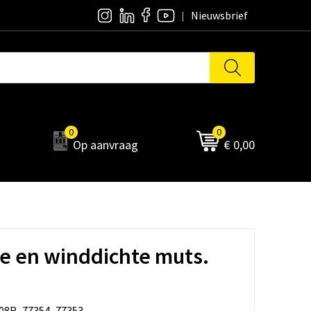
Nieuwsbrief
0
0
Op aanvraag
€ 0,00
 en winddichte muts.
08R_77354_77353