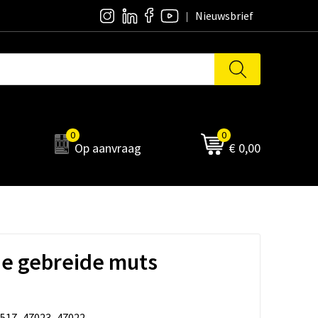
Nieuwsbrief
0
0
Op aanvraag
€ 0,00
e gebreide muts
517_47023_47022