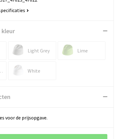
specificaties
 kleur
Light Grey
Lime
rry Pink
White
cten
es voor de prijsopgave.