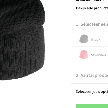
Bekijk alle product
1. Selecteer een
Black
Strawbe
2. Aantal produ
Selecteer jouw opti