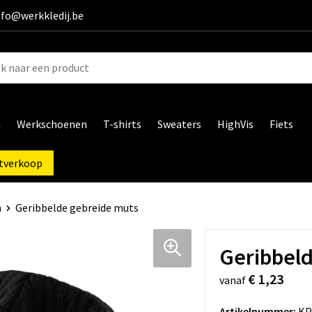
info@werkkledij.be
n
Werkschoenen
T-shirts
Sweaters
HighVis
Fiets
tverkoop
n
Geribbelde gebreide muts
Geribbeld
€ 1,23
vanaf
Artikelnummer:
KP