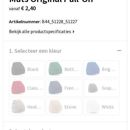
€ 2,40
vanaf
Artikelnummer:
B44_51228_51227
Bekijk alle productspecificaties
1. Selecteer een kleur
Black
Bottle Green
Bright Royal
Classic Red
French Navy
Graphite Grey
Heather Grey
Stone
White