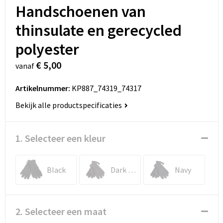
Handschoenen van
thinsulate en gerecycled
polyester
€ 5,00
vanaf
Artikelnummer:
KP887_74319_74317
Bekijk alle productspecificaties
1. Selecteer een kleur
Black
Dark Grey
Navy
2. Selecteer een maat