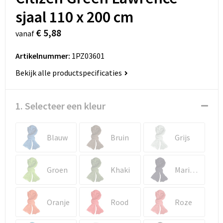
sjaal 110 x 200 cm
€ 5,88
vanaf
Artikelnummer:
1PZ03601
Bekijk alle productspecificaties
1. Selecteer een kleur
Blauw
Bruin
Grijs
Groen
Khaki
Marineblauw
Oranje
Rood
Roze