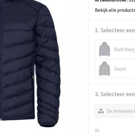
Bekijk alle product
1. Selecteer een
Dark Navy
Zwart
2. Selecteer ee
De minimale b
XS