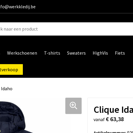
info@werkkledij.be
n
Werkschoenen
T-shirts
Sweaters
HighVis
Fiets
tverkoop
 Idaho
Clique Id
€ 63,38
vanaf
Artikelnummer:
02