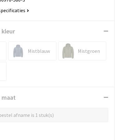
specificaties
 kleur
Mistblauw
Mistgroen
n maat
estel afname is 1 stuk(s)