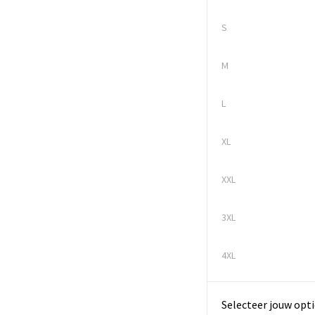
S
M
L
XL
XXL
3XL
4XL
Selecteer jouw opti