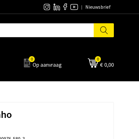
Nieuwsbrief
0
0
Op aanvraag
€ 0,00
aho
00976-580-3