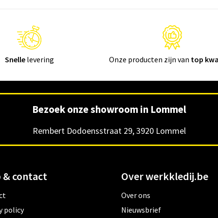
Snelle
levering
Onze producten zijn van
top kwa
Bezoek onze showroom in Lommel
Rembert Dodoensstraat 29, 3920 Lommel
 & contact
Over werkkledij.be
ct
Over ons
y policy
Nieuwsbrief