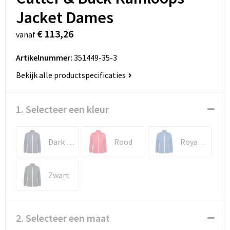
Jacket Dames
€ 113,26
vanaf
Artikelnummer:
351449-35-3
Bekijk alle productspecificaties
1. Selecteer een kleur
Dark Navy
Rood
Royal Blauw
Zwart
2. Selecteer een maat