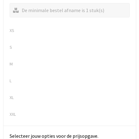
De minimale bestel afname is 1 stuk(s)
XS
S
M
L
XL
XXL
Selecteer jouw opties voor de prijsopgave.